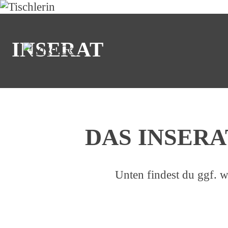
INSERAT
© Anselm - stock.adobe.com
DAS INSERA
Unten findest du ggf. w