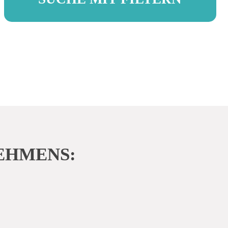
Du hast schon eine Vorstellung deiner
Traumtätigkeit oder Ausbildung? Mit
EHMENS:
unterschiedlichen Filtern kannst du dich
ganz einfach in unserer umfangreichen
Datenbank orientieren.