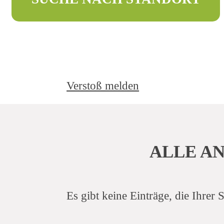
Verstoß melden
Gib deine Stadt oder deinen Ort an,
wähle den maximalen Abstand bis zu
deiner Traumtätigkeit oder
Ausbildungsstelle aus. Die Filter und
ALLE A
unsere farbigen Markierungen helfen dir,
dich in dem gesuchten Gebiet zu
orientieren.
Es gibt keine Einträge, die Ihrer