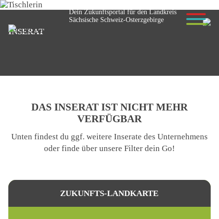
Dein Zukunftsportal für den Landkreis
Sächsische Schweiz-Osterzgebirge
INSERAT
© Anselm - stock.adobe.com
DAS INSERAT IST NICHT MEHR
VERFÜGBAR
Unten findest du ggf. weitere Inserate des Unternehmens
oder finde über unsere Filter dein Go!
ZUKUNFTS-LANDKARTE