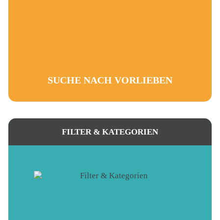
Gib deine Stadt oder deinen Ort an, wähle den
maximalen Abstand bis zu deiner Traumtätigkeit oder
Ausbildungsstelle aus. Die Filter und unsere farbigen
Markierungen helfen dir, dich in dem gesuchten Gebiet
zu orientieren.
SUCHE NACH VORLIEBEN
FILTER & KATEGORIEN