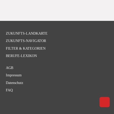
Datenbank orientieren.
Navigation
ZUKUNFTS-LANDKARTE
überspringen
ZUKUNFTS-NAVIGATOR
FILTER & KATEGORIEN
BERUFE-LEXIKON
Navigation
AGB
überspringen
Impressum
Datenschutz
FAQ