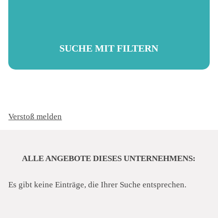
Du weißt nicht so genau, was du machen möchtest?
Unsere Fragen helfen dir, dich mit deinen
Zukunftsplänen auseinanderzusetzen und eine passende
Beschäftigung zu finden. Bist du schon gespannt drauf?
SUCHE MIT FILTERN
Verstoß melden
ALLE ANGEBOTE DIESES UNTERNEHMENS:
Es gibt keine Einträge, die Ihrer Suche entsprechen.
Du hast schon eine Vorstellung deiner Traumtätigkeit
oder Ausbildung? Mit unterschiedlichen Filtern kannst
du dich ganz einfach in unserer umfangreichen