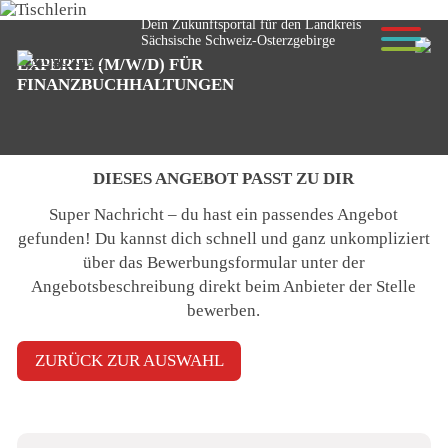
Dein Zukunftsportal für den Landkreis
Sächsische Schweiz-Osterzgebirge
EXPERTE (M/W/D) FÜR
© Anselm - stock.adobe.com
FINANZBUCHHALTUNGEN
DIESES ANGEBOT PASST ZU DIR
Super Nachricht – du hast ein passendes Angebot
gefunden! Du kannst dich schnell und ganz unkompliziert
über das Bewerbungsformular unter der
Angebotsbeschreibung
direkt beim Anbieter der Stelle
bewerben
.
ZURÜCK ZUR AUSWAHL