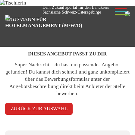
Dein Zukunftsportal für den Landkreis
Sächsische Schweiz-Osterzgebirge
KAUFMANN FÜR
© Anselm - stock.adobe.com
HOTELMANAGEMENT (M/W/D)
DIESES ANGEBOT PASST ZU DIR
Super Nachricht – du hast ein passendes Angebot
gefunden! Du kannst dich schnell und ganz unkompliziert
über das Bewerbungsformular unter der
Angebotsbeschreibung
direkt beim Anbieter der Stelle
bewerben
.
ZURÜCK ZUR AUSWAHL