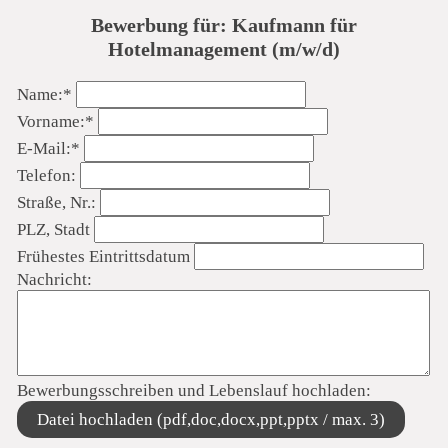
Bewerbung für: Kaufmann für
Hotelmanagement (m/w/d)
Pflichtfeld
Name:
*
Pflichtfeld
Vorname:
*
Pflichtfeld
E-Mail:
*
Telefon:
Straße, Nr.:
PLZ, Stadt
Frühestes Eintrittsdatum
Nachricht:
Bewerbungsschreiben und Lebenslauf hochladen:
Datei hochladen (pdf,doc,docx,ppt,pptx / max. 3)