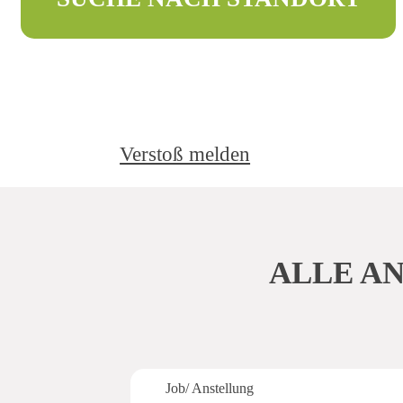
Verstoß melden
Gib deine Stadt oder deinen Ort an,
wähle den maximalen Abstand bis zu
deiner Traumtätigkeit oder
Ausbildungsstelle aus. Die Filter und
ALLE A
unsere farbigen Markierungen helfen dir,
dich in dem gesuchten Gebiet zu
orientieren.
Job/ Anstellung