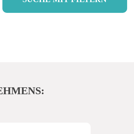
Du hast schon eine Vorstellung deiner
Traumtätigkeit oder Ausbildung? Mit
EHMENS:
unterschiedlichen Filtern kannst du dich
ganz einfach in unserer umfangreichen
Datenbank orientieren.