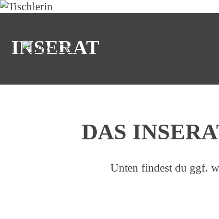
INSERAT
© Anselm - stock.adobe.com
DAS INSERA
Unten findest du ggf. w