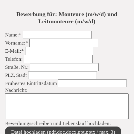
Bewerbung für: Monteure (m/w/d) und
Leitmonteure (m/w/d)
Pflichtfeld
Name:
*
Pflichtfeld
Vorname:
*
Pflichtfeld
E-Mail:
*
Telefon:
Straße, Nr.:
PLZ, Stadt
Frühestes Eintrittsdatum
Nachricht:
Bewerbungsschreiben und Lebenslauf hochladen:
Datei hochladen (pdf,doc,docx,ppt,pptx / max. 3)