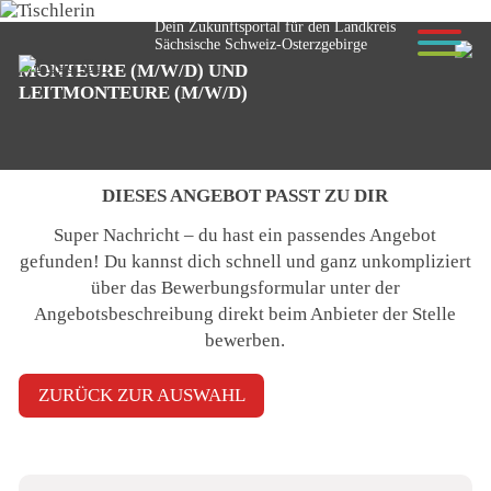
Dein Zukunftsportal für den Landkreis
Sächsische Schweiz-Osterzgebirge
MONTEURE (M/W/D) UND
© Anselm - stock.adobe.com
LEITMONTEURE (M/W/D)
DIESES ANGEBOT PASST ZU DIR
Super Nachricht – du hast ein passendes Angebot
gefunden! Du kannst dich schnell und ganz unkompliziert
über das Bewerbungsformular unter der
Angebotsbeschreibung
direkt beim Anbieter der Stelle
bewerben
.
ZURÜCK ZUR AUSWAHL