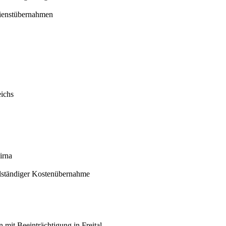
 Dienstübernahmen
eichs
irna
llständiger Kostenübernahme
mit Beeinträchtigung in Freital