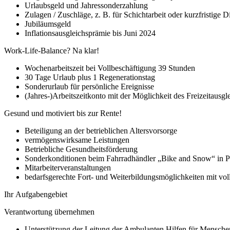
Urlaubsgeld und Jahressonderzahlung
Zulagen / Zuschläge, z. B. für Schichtarbeit oder kurzfristige
Jubiläumsgeld
Inflationsausgleichsprämie bis Juni 2024
Work-Life-Balance? Na klar!
Wochenarbeitszeit bei Vollbeschäftigung 39 Stunden
30 Tage Urlaub plus 1 Regenerationstag
Sonderurlaub für persönliche Ereignisse
(Jahres-)Arbeitszeitkonto mit der Möglichkeit des Freizeitausgl
Gesund und motiviert bis zur Rente!
Beteiligung an der betrieblichen Altersvorsorge
vermögenswirksame Leistungen
Betriebliche Gesundheitsförderung
Sonderkonditionen beim Fahrradhändler „Bike and Snow“ in P
Mitarbeiterveranstaltungen
bedarfsgerechte Fort- und Weiterbildungsmöglichkeiten mit vo
Ihr Aufgabengebiet
Verantwortung übernehmen
Unterstützung der Leitung der Ambulanten Hilfen für Menschen 