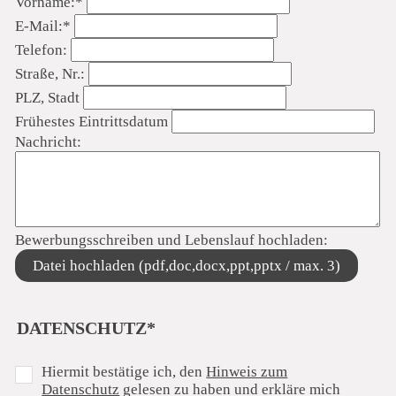
Vorname:
*
Pflichtfeld
E-Mail:
*
Telefon:
Straße, Nr.:
PLZ, Stadt
Frühestes Eintrittsdatum
Nachricht:
Bewerbungsschreiben und Lebenslauf hochladen:
Datei hochladen (pdf,doc,docx,ppt,pptx / max. 3)
PFLICHTFELD
DATENSCHUTZ
*
Hiermit bestätige ich, den
Hinweis zum
Datenschutz
gelesen zu haben und erkläre mich