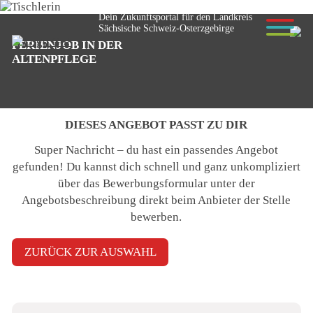
Dein Zukunftsportal für den Landkreis
Sächsische Schweiz-Osterzgebirge
FERIENJOB IN DER
© Anselm - stock.adobe.com
ALTENPFLEGE
DIESES ANGEBOT PASST ZU DIR
Super Nachricht – du hast ein passendes Angebot
gefunden! Du kannst dich schnell und ganz unkompliziert
über das Bewerbungsformular unter der
Angebotsbeschreibung
direkt beim Anbieter der Stelle
bewerben
.
ZURÜCK ZUR AUSWAHL