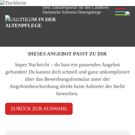
Dein Zukunftsportal für den Landkreis
Sächsische Schweiz-Osterzgebirge
PRAKTIKUM IN DER
© Anselm - stock.adobe.com
ALTENPFLEGE
DIESES ANGEBOT PASST ZU DIR
Super Nachricht – du hast ein passendes Angebot
gefunden! Du kannst dich schnell und ganz unkompliziert
über das Bewerbungsformular unter der
Angebotsbeschreibung
direkt beim Anbieter der Stelle
bewerben
.
ZURÜCK ZUR AUSWAHL